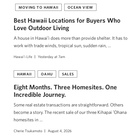
MOVING TO HAWAII
OCEAN VIEW
Best Hawaii Locations for Buyers Who
Love Outdoor Living
A house in Hawaiʻi does more than provide shelter. It has to
work with trade winds, tropical sun, sudden rain, …
Hawai'i Life
Yesterday at 7am
HAWAII
OAHU
SALES
Eight Months. Three Homesites. One
Incredible Journey.
Some real estate transactions are straightforward. Others
become a story. The recent sale of our three Kihapai ʻOhana
homesites in …
Cherie Tsukamoto
August 4, 2026