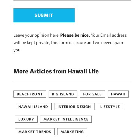
Leave your opinion here.
Please be nice.
Your Email address
will be kept private, this form is secure and we never spam
you.
More Articles from Hawaii Life
BEACHFRONT
BIG ISLAND
FOR SALE
HAWAII
HAWAII ISLAND
INTERIOR DESIGN
LIFESTYLE
LUXURY
MARKET INTELLIGENCE
MARKET TRENDS
MARKETING