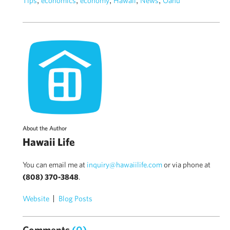
Tips
economics
economy
Hawaii
News
Oahu
About the Author
Hawaii Life
You can email me at
inquiry@hawaiilife.com
or via phone at
(808) 370-3848
.
Website
Blog Posts
Comments
(0)