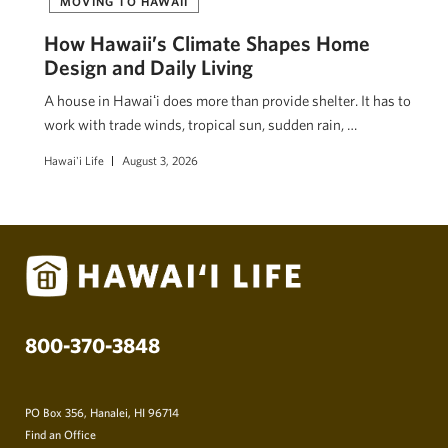
MOVING TO HAWAII
How Hawaii’s Climate Shapes Home
Design and Daily Living
A house in Hawaiʻi does more than provide shelter. It has to
work with trade winds, tropical sun, sudden rain, …
Hawai'i Life
August 3, 2026
800-370-3848
PO Box 356, Hanalei, HI 96714
Find an Office