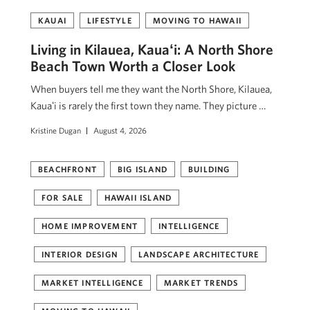
KAUAI
LIFESTYLE
MOVING TO HAWAII
Living in Kilauea, Kauaʻi: A North Shore
Beach Town Worth a Closer Look
When buyers tell me they want the North Shore, Kilauea,
Kauaʻi is rarely the first town they name. They picture …
Kristine Dugan
August 4, 2026
BEACHFRONT
BIG ISLAND
BUILDING
FOR SALE
HAWAII ISLAND
HOME IMPROVEMENT
INTELLIGENCE
INTERIOR DESIGN
LANDSCAPE ARCHITECTURE
MARKET INTELLIGENCE
MARKET TRENDS