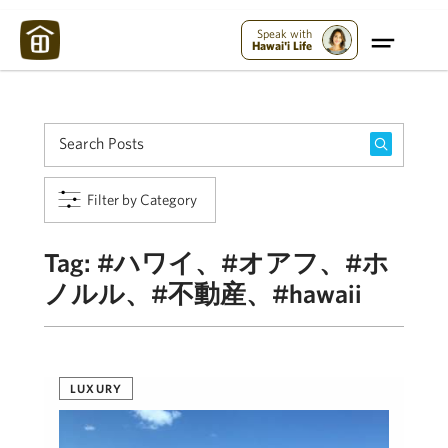
Maui Strong:
Please Help Maui – Donate Now!
Speak with
Hawai'i Life
Filter by Category
Tag:
#ハワイ、#オアフ、#ホ
ノルル、#不動産、#hawaii
LUXURY