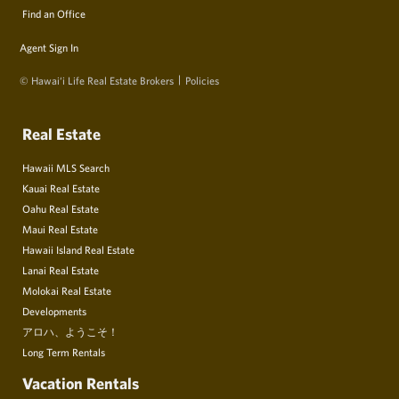
Find an Office
Agent Sign In
© Hawai‘i Life Real Estate Brokers
Policies
Real Estate
Hawaii MLS Search
Kauai Real Estate
Oahu Real Estate
Maui Real Estate
Hawaii Island Real Estate
Lanai Real Estate
Molokai Real Estate
Developments
アロハ、ようこそ！
Long Term Rentals
Vacation Rentals