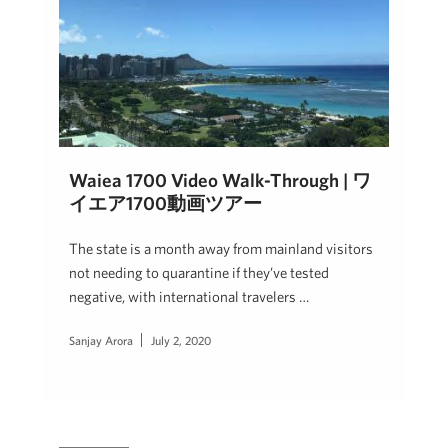
Waiea 1700 Video Walk-Through | ワ
イエア1700動画ツアー
The state is a month away from mainland visitors
not needing to quarantine if they’ve tested
negative, with international travelers …
Sanjay Arora
July 2, 2020