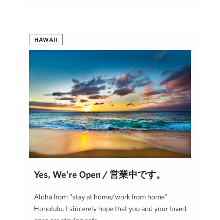
Hawaii Life
May 26, 2020
HAWAII
Yes, We’re Open / 営業中です。
Aloha from “stay at home/work from home”
Honolulu. I sincerely hope that you and your loved