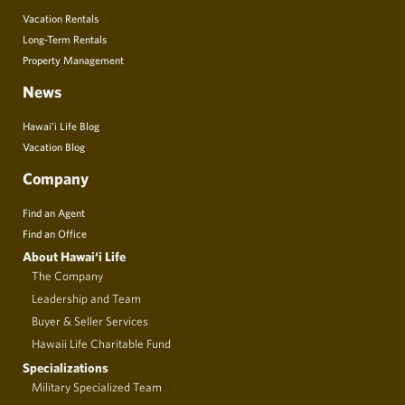
Vacation Rentals
Long-Term Rentals
Property Management
News
Hawai’i Life Blog
Vacation Blog
Company
Find an Agent
Find an Office
About Hawai‘i Life
The Company
Leadership and Team
Buyer & Seller Services
Hawaii Life Charitable Fund
Specializations
Military Specialized Team