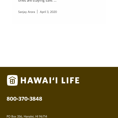
ones are staying safe. …
Sanjay Arora
April 3, 2020
800-370-3848
PO Box 356, Hanalei, HI 96714