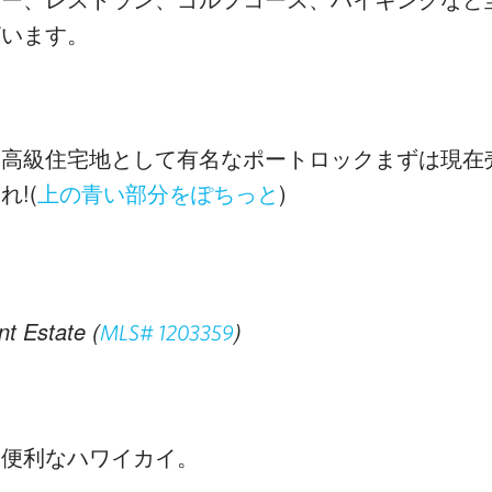
ざいます。
ク
超高級住宅地として有名なポートロックまずは現在
!(
)
上の青い部分をぽちっと
nt Estate (
)
MLS# 1203359
も便利なハワイカイ。