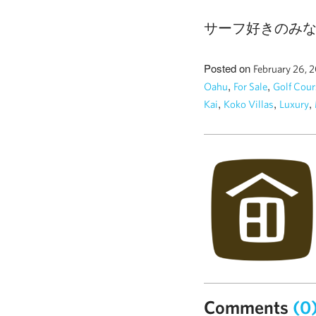
サーフ好きのみな
Posted on
February 26, 
,
,
Oahu
For Sale
Golf Cour
,
,
,
Kai
Koko Villas
Luxury
Comments
(0