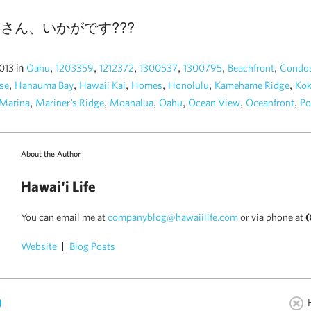
さん、いかがです???
in
,
,
,
,
,
,
2013
Oahu
1203359
1212372
1300537
1300795
Beachfront
Condo
,
,
,
,
,
,
se
Hanauma Bay
Hawaii Kai
Homes
Honolulu
Kamehame Ridge
Kok
,
,
,
,
,
,
Marina
Mariner's Ridge
Moanalua
Oahu
Ocean View
Oceanfront
Po
About the Author
Hawai'i Life
You can email me at
companyblog@hawaiilife.com
or via phone at
(
Website
Blog Posts
)