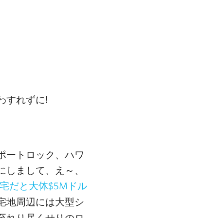
わすれずに!
ポートロック、ハワ
にしまして、え～、
宅だと大体$5Mドル
宅地周辺には大型シ
至れり尽くせりのロ