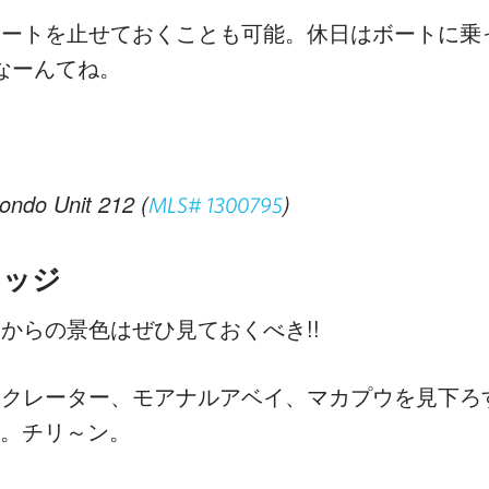
ートを止せておくことも可能。休日はボートに乗
なーんてね。
ondo Unit 212 (
)
MLS# 1300795
リッジ
からの景色はぜひ見ておくべき!!
コクレーター、モアナルアベイ、マカプウを見下ろ
～。チリ～ン。