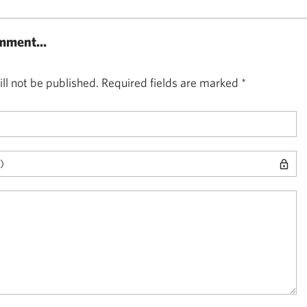
mment...
ll not be published.
Required fields are marked
*