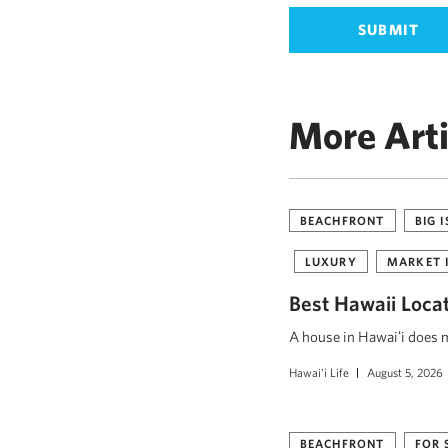
More Arti
BEACHFRONT
BIG 
LUXURY
MARKET 
Best Hawaii Loca
A house in Hawaiʻi does mo
Hawai'i Life
August 5, 2026
BEACHFRONT
FOR 