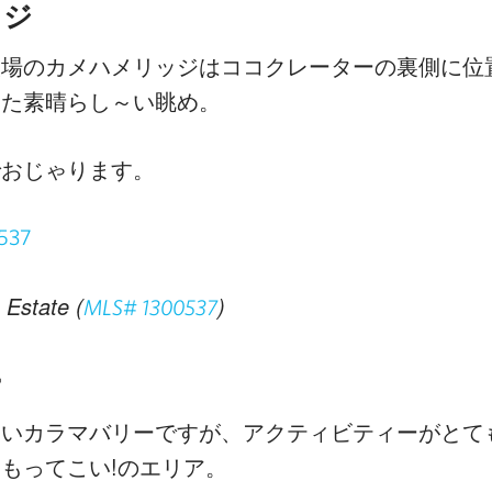
ッジ
穴場のカメハメリッジはココクレーターの裏側に位
また素晴らし～い眺め。
でおじゃります。
Estate (
)
MLS# 1300537
ー
ないカラマバリーですが、アクティビティーがとて
もってこい!のエリア。