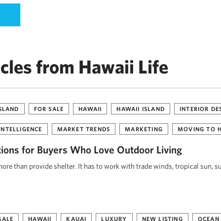
cles from Hawaii Life
ISLAND
FOR SALE
HAWAII
HAWAII ISLAND
INTERIOR DE
INTELLIGENCE
MARKET TRENDS
MARKETING
MOVING TO 
tions for Buyers Who Love Outdoor Living
re than provide shelter. It has to work with trade winds, tropical sun, s
SALE
HAWAII
KAUAI
LUXURY
NEW LISTING
OCEAN