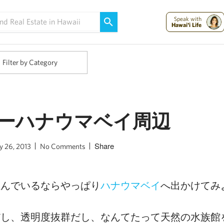
Maui Strong:
Please Help Maui – Donate Now!
Speak with
Hawai'i Life
Filter by Category
ーハナウマベイ周辺
Share
y 26, 2013
No Comments
住んでいるならやっぱり
へ出かけてみ
ハナウマベイ
だし、透明度抜群だし、なんてたって天然の水族館