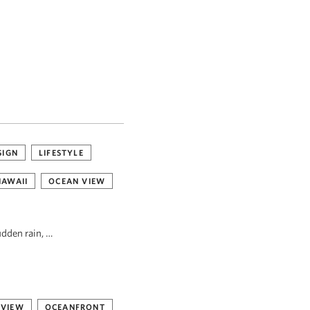
SIGN
LIFESTYLE
HAWAII
OCEAN VIEW
udden rain, …
 VIEW
OCEANFRONT