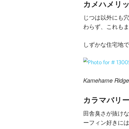
カメハメリ
じつは以外にも
わらず、これも
しずかな住宅地
Kamehame Ridge 
カラマバリ
田舎臭さが抜け
ーフィン好きには