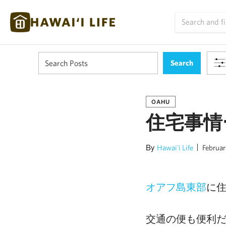
OAHU
住宅事情
By
Hawai'i Life
Februar
に
オアフ島東部
交通の便も便利