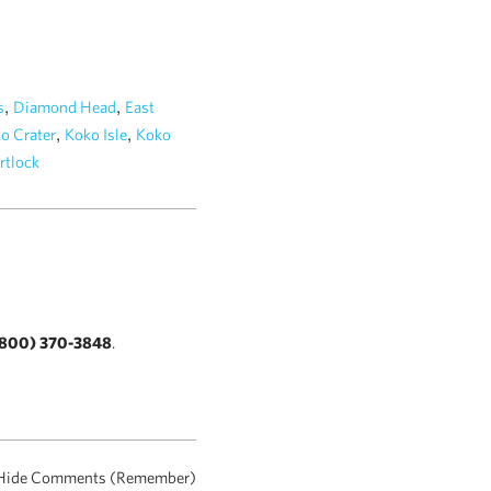
,
,
s
Diamond Head
East
,
,
o Crater
Koko Isle
Koko
rtlock
800) 370-3848
.
Hide Comments (Remember)