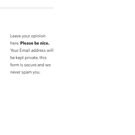
Leave your opinion
here.
Please be nice.
Your Email address will
be kept private, this
form is secure and we
never spam you.